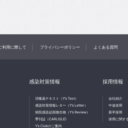
ご利用に際して
プライバシーポリシー
よくある質問
感染対策情報
採用情報
消毒薬テキスト（Y’s Text）
会社紹介
感染対策情報レター（Y’s Letter）
中途採用
病院感染起因微生物（Y’s Review）
新卒採用
季刊誌（CARLISLE)
採用に関す
Y’s Clubのご案内