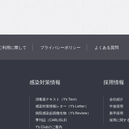
ご利用に際して
プライバシーポリシー
よくある質問
感染対策情報
採用情報
消毒薬テキスト（Y’s Text）
会社紹介
感染対策情報レター（Y’s Letter）
中途採用
病院感染起因微生物（Y’s Review）
新卒採用
季刊誌（CARLISLE)
採用に関す
Y’s Clubのご案内