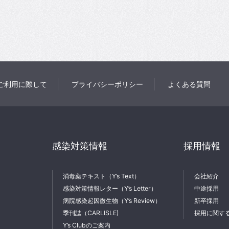
ご利用に際して
プライバシーポリシー
よくある質問
感染対策情報
採用情報
消毒薬テキスト（Y’s Text）
会社紹介
感染対策情報レター（Y’s Letter）
中途採用
病院感染起因微生物（Y’s Review）
新卒採用
季刊誌（CARLISLE)
採用に関す
Y’s Clubのご案内