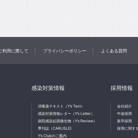
ご利用に際して
プライバシーポリシー
よくある質問
感染対策情報
採用情報
消毒薬テキスト（Y’s Text）
会社紹介
感染対策情報レター（Y’s Letter）
中途採用
病院感染起因微生物（Y’s Review）
新卒採用
季刊誌（CARLISLE)
採用に関す
Y’s Clubのご案内