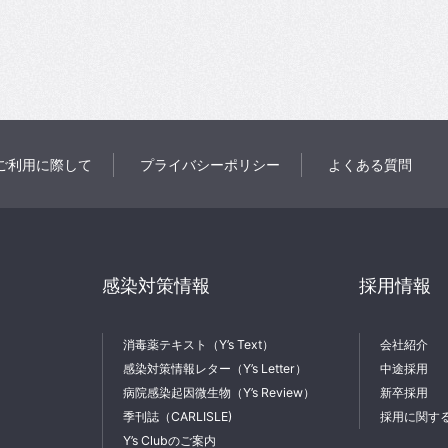
ご利用に際して
プライバシーポリシー
よくある質問
感染対策情報
採用情報
消毒薬テキスト（Y’s Text）
会社紹介
感染対策情報レター（Y’s Letter）
中途採用
病院感染起因微生物（Y’s Review）
新卒採用
季刊誌（CARLISLE)
採用に関す
Y’s Clubのご案内