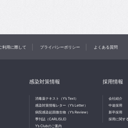
ご利用に際して
プライバシーポリシー
よくある質問
感染対策情報
採用情報
消毒薬テキスト（Y’s Text）
会社紹介
感染対策情報レター（Y’s Letter）
中途採用
病院感染起因微生物（Y’s Review）
新卒採用
季刊誌（CARLISLE)
採用に関す
Y’s Clubのご案内