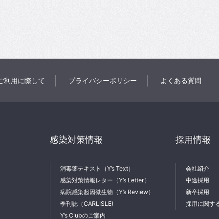
ご利用に際して
プライバシーポリシー
よくある質問
感染対策情報
採用情報
消毒薬テキスト（Y’s Text）
会社紹介
感染対策情報レター（Y’s Letter）
中途採用
病院感染起因微生物（Y’s Review）
新卒採用
季刊誌（CARLISLE)
採用に関す
Y’s Clubのご案内