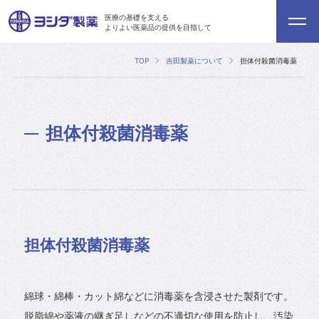
医療の基礎を支える
よりよい医薬品の提供を目指して
TOP
吉田製薬について
担体付殺菌消毒薬
担体付殺菌消毒薬
担体付殺菌消毒薬
綿球・綿棒・カット綿などに消毒薬を含浸させた製剤です。
脱脂綿や薬液の継ぎ足しなどの不適切な使用を防止し、汚染